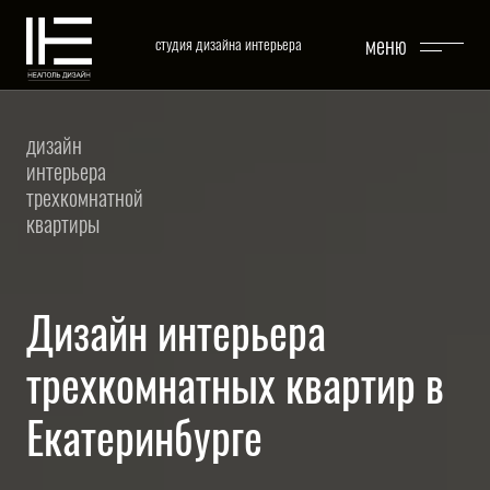
Перейти к основному содержимому
закрыть
меню
студия дизайна интерьера
дизайн
интерьера
трехкомнатной
квартиры
Дизайн интерьера
трехкомнатных квартир в
Екатеринбурге